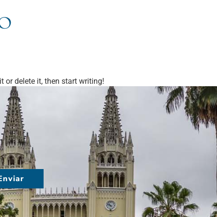
A:
UNCATEGOR
Inicio
Quiénes somos
Equipo
Á
or delete it, then start writing!
Enviar