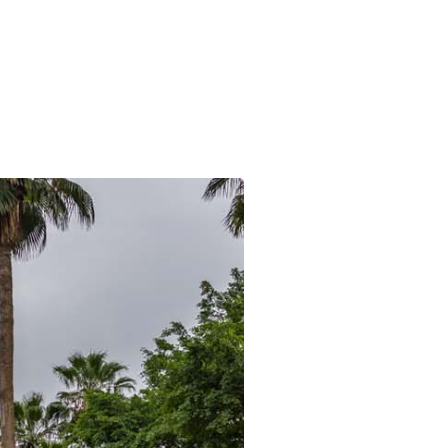
IZED
reas de práctica
Contacto