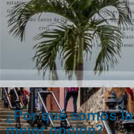
establece su despacho legal en
Ecuador, Carl
Guayaquil, con el cual empieza
Barrionuevo Caban
atendiendo casos de Derecho
Nelson, decide tr
civil.
su padre y encarg
los casos relac
rama del Derec
¿Por qué somos la
mejor opción?