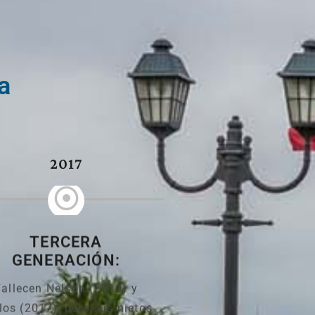
a
2017
TERCERA
GENERACIÓN:
Fallecen Nelson (2010) y
los (2017), pero sus nietos