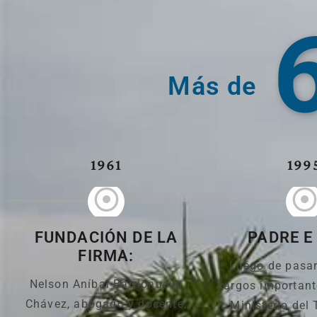
Más de
1961
199
FUNDACIÓN DE LA
PADRE E
FIRMA:
Luego de pasar
Nelson Aníbal Barrionuevo
cargos important
Chávez, abogado y docente,
Ministerio del 