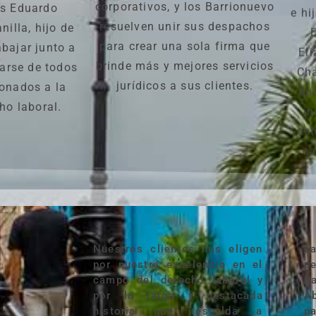
corporativos, y los Barrionuevo
e hi
os Eduardo
resuelven unir sus despachos
illa, hijo de
para crear una sola firma que
El
abajar junto a
brinde más y mejores servicios
Chá
arse de todos
jurídicos a sus clientes.
And
ionados a la
in
ho laboral.
est
ca
Nuestros clientes nos eligen
capacitados y una atención
por nuestra excelencia en el
personalizada y especializada,
campo del derecho laboral y
Barrionuevo & Andrade,
por la larga y destacada
Abogados es la opción ideal
historia que respalda a
para quienes buscan resolver