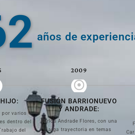
62
años de experienci
5
2009
 HIJO:
FUSIÓN BARRIONUEVO
Y ANDRADE:
 por varios
Carlos Andrade Flores, con una
es dentro del
larga trayectoria en temas
Car
Trabajo del