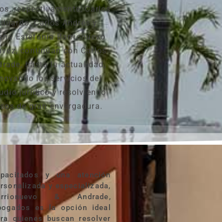
jos, respectivamente, Carlos
Eduardo, Carlos Andrés y
iana Estefanía Barrionuevo
vez, continúan con Carlos
rade, hasta la actualidad,
novando los servicios del
udio jurídico y resolviendo
sos de gran envergadura.